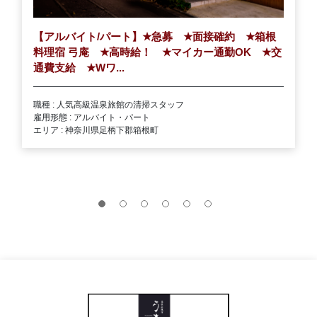
【アルバイト/パート】
★
急募
★
面接確約
★
箱根
料理宿 弓庵
★
高時給！
★
マイカー通勤OK
★
交
通費支給
★
Wワ...
職種 : 人気高級温泉旅館の清掃スタッフ
雇用形態 : アルバイト・パート
エリア : 神奈川県足柄下郡箱根町