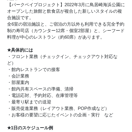
【パークベイプロジェクト】2022年3月に鳥居崎海浜公園に
オープンした旅館と飲食店が複合した新しいスタイルの複
合施設です。
全6室の宿泊施設と、ご宿泊の方以外も利用できる完全予約
制の寿司店（カウンター12席・個室2部屋）と、シーフード
料理が中心のレストラン（約60席）があります。
★
具体的には
・フロント業務（チェックイン、チェックアウト対応な
ど）
・館内レストランでの接客
・会計業務
・部屋案内
・館内共有スペースの準備、清掃
・電話応対、予約対応、在庫管理等
・最寄り駅までの送迎
・販売促進業務（レイアウト業務、POP作成など）
・お客様の要望に応じたイベントの企画・実行 など
★
1日のスケジュール例