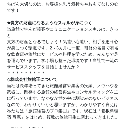
ちばん大切なのは、お客様を思う気持ちやおもてなしの心
です！
★
貴方の財産になるようなスキルが身につく
当旅館で学んだ接客やコミュニケーションスキルは、きっ
と
貴方の財産となるでしょう！気遣い心遣い、相手を思う心
が身につく環境です。2～3ヵ月に一度、研修の名目で有名
な飲食店や旅館にサービスや料理を学ぶため、みんなで足
を運んでいます。学ぶ場も整った環境です！当社で一流の
サービススタッフを目指しませんか？
＊＊＊＊＊＊＊＊＊
◇株式会社旅館王について
当社は長年培ってきた旅館経営や集客の実績、ノウハウを
武器に、既存する旅館の経営再生やコンサルティングを主
に行っています。なかなか世の中に馴染みのないビジネス
なので、わかりくいかと思いますが、わかりやすく言えば
私たちは「旅館経営のプロ集団」です。現在は「箱根料理
宿 弓庵」をはじめ、複数の旅館再生に関わってきました。