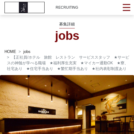
RECRUITING
募集詳細
jobs
HOME
jobs
【正社員/ホテル 旅館 レストラン サービススタッフ
★
サービ
スの神髄が学べる職場
★
福利厚生充実
★
マイカー通勤OK
★
寮、
社宅あり
★
住宅手当あり
★
繁忙期手当あり
★
社内表彰制度あり