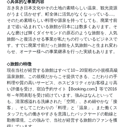
◇具体的な事業内容
古き良き日本文化やその土地の素晴らしい温泉、観光資源
がうまく活かせず、町全体に活気がなくなっっている…。
そのため素晴らしい料理や源泉を持ってしても、廃業寸前
まで追い込まれている旅館が日本には数多くあります。そ
んな磨けば輝くダイヤモンドの原石のような旅館を、人気
旅館へと復活させる事業が私たちの行っているビジネスで
す。すでに廃業寸前だった旅館を人気旅館へと生まれ変わ
らせ、オーナー様への事業継承を行った実績もあります。
◇旅館の特徴
現在当社が経営する旅館はすべて10～20室程の小規模高級
温泉旅館。この規模だからこそ提供できる、こだわりの手
料理や質の高いサービス、ホスピタリティがお客様より高
い評価を受け、宿泊予約サイト【Booking.com】等で2016
年～年間表彰を受け続けています。強みはなんといって
も、清潔感溢れる洗練された「空間」、きめ細やかな「接
客」、そしてこだわりの「料理」と「温泉」。また働くス
タッフたちの働きやすさを意識したバックヤードの動線と
勤務環境。この強みで、当社が経営する旅館のファンを獲
得しています。