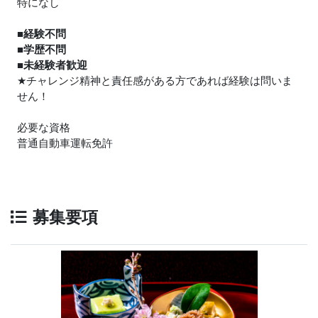
特になし
■経験不問
■学歴不問
■未経験者歓迎
★
チャレンジ精神と責任感がある方であれば経験は問いま
せん！
必要な資格
普通自動車運転免許
募集要項