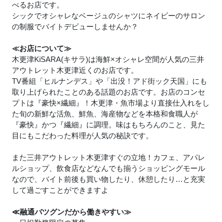
べるお店です。
シックでオシャレなベージュのシャツにネイビーのサロン
の制服でバイトデビューしませんか？
≪お店について≫
木更津KiSARA(キサラ)は海鮮×オシャレ空間が人気の三井
アウトレット木更津近くのお店です。
TV番組「ヒルナンデス」や「出没！アド街ック天国」にも
取り上げられたことのある話題のお店です。お店のコンセ
プトは『豪快×繊細』！木更津・魚市場より直接仕入れをし
た旬の新鮮な活魚、鮮魚、海産物などを本格和食職人が
『豪快』かつ『繊細』に調理。味はもちろんのこと、見た
目にもこだわった料理が人気の秘訣です。
また三井アウトレット木更津すぐの立地！カフェ、アパレ
ルショップ、飲食店などなんでも揃うショッピングモール
なので、バイト前後も買い物したり、休憩したり…と充実
して過ごすことができますよ
≪融通バツグンだから働きやすい≫