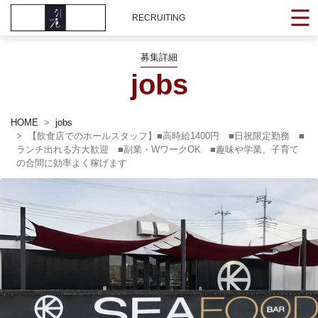
RECRUITING
募集詳細
jobs
HOME
jobs
【飲食店でのホールスタッフ】■高時給1400円 ■日祝限定勤務 ■
ランチ出れる方大歓迎 ■副業・WワークOK ■趣味や学業、子育て
の合間に効率よく稼げます