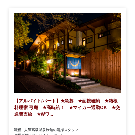
【アルバイト/パート】
★
急募
★
面接確約
★
箱根
料理宿 弓庵
★
高時給！
★
マイカー通勤OK
★
交
通費支給
★
Wワ...
職種 : 人気高級温泉旅館の清掃スタッフ