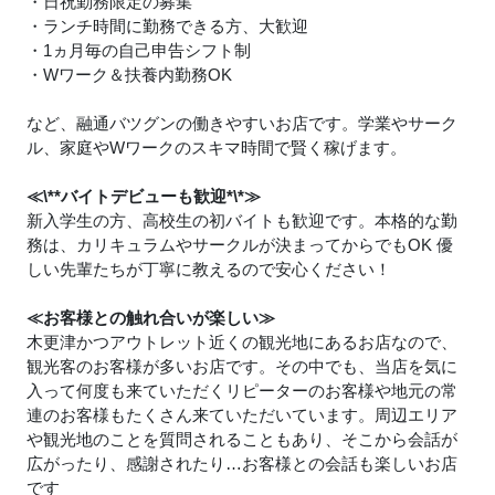
・日祝勤務限定の募集
・ランチ時間に勤務できる方、大歓迎
・1ヵ月毎の自己申告シフト制
・Wワーク＆扶養内勤務OK
など、融通バツグンの働きやすいお店です。学業やサーク
ル、家庭やWワークのスキマ時間で賢く稼げます。
≪\**バイトデビューも歓迎*\*≫
新入学生の方、高校生の初バイトも歓迎です。本格的な勤
務は、カリキュラムやサークルが決まってからでもOK 優
しい先輩たちが丁寧に教えるので安心ください！
≪お客様との触れ合いが楽しい≫
木更津かつアウトレット近くの観光地にあるお店なので、
観光客のお客様が多いお店です。その中でも、当店を気に
入って何度も来ていただくリピーターのお客様や地元の常
連のお客様もたくさん来ていただいています。周辺エリア
や観光地のことを質問されることもあり、そこから会話が
広がったり、感謝されたり…お客様との会話も楽しいお店
です